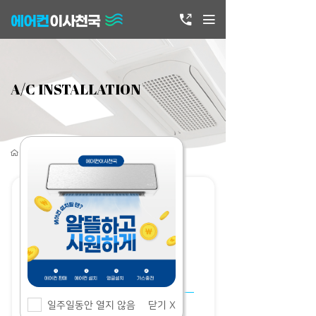
에어컨
이사천국
A/C INSTALLATION
> 에어컨설치
벽걸이형 6~10평
일주일동안 열지 않음
닫기 X
기본설치비
6만원