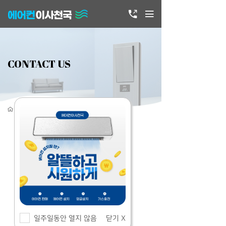
에어컨
이사천국
CONTACT US
> 회사소개 > 오시는길
대 표 번 호
010-3412-8050
천 안 점
041-579-8050
아 산 점
041-549-8050
일주일동안 열지 않음
닫기 X